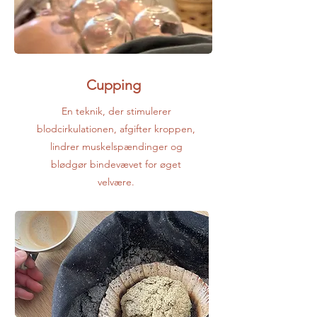
Cupping
En teknik, der stimulerer
blodcirkulationen, afgifter kroppen,
lindrer muskelspændinger og
blødgør bindevævet for øget
velvære.​