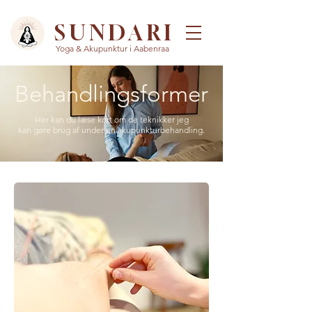
SUNDARI
Yoga & Akupunktur i Aabenraa
Behandlingsformer
Her kan du læse kort om de teknikker jeg
kan gøre brug af under en akupunkturbehandling.