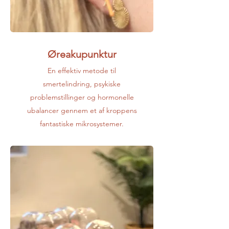
Øreakupunktur
En effektiv metode til
smertelindring, psykiske
problemstillinger
og hormonelle
ubalancer gennem et af kroppens
fantastiske mikrosystemer.​​