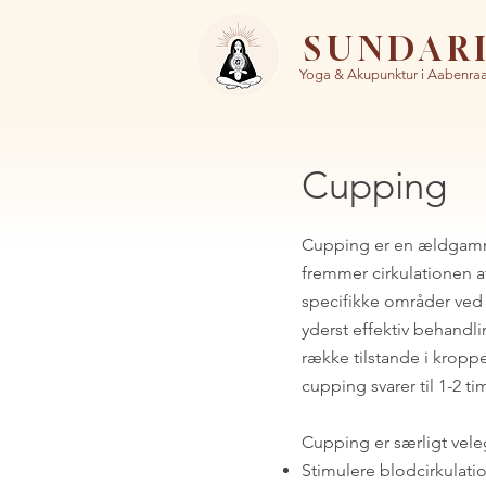
SUNDAR
Yoga & Akupunktur i Aabenra
Cupping
Cupping er en ældgamme
fremmer cirkulationen af
specifikke områder ved 
yderst effektiv behandl
række tilstande i kropp
cupping svarer til 1-2 
Cupping er særligt velegn
Stimulere blodcirkulati