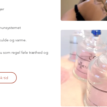
ger
mmunsystemet
kulde og varme.
du som regel føle træthed og
k tid