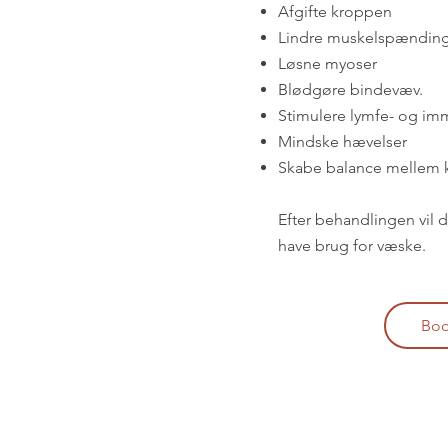
Afgifte kroppen
Lindre muskelspændin
L
øsne myoser
Blødgøre bindevæv.
Stimulere lymfe- og i
Mindske hævelser
Skabe balance mellem 
Efter behandlingen vil 
have brug for væske.
Boo