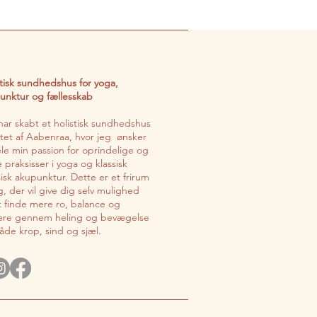
stisk sundhedshus for yoga,
unktur og fællesskab
har skabt et holistisk sundhedshus
ertet af Aabenraa, hvor jeg ønsker
ele min passion for oprindelige og
 praksisser i yoga og klassisk
sisk akupunktur. Dette er et frirum
ig, der vil give dig selv mulighed
at finde mere ro, balance og
ære gennem heling og bevægelse
både krop, sind og sjæl.