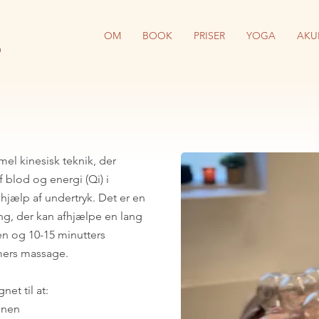
I
OM
BOOK
PRISER
YOGA
AKU
a
l kinesisk teknik, der
 blod og energi (Qi) i
hjælp af undertryk. Det er en
ing, der kan afhjælpe en lang
en og 10-15 minutters
timers massage.
et til at:
onen