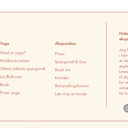
Holi
akup
Yoga
Akupunktur
Jeg 
Hvad er yoga?
Priser
i hj
Holdbeskrivelser
at d
Spørgsmål & Svar
ægte
Oftest stillede spørgsmål
Book tid
kine
Lej Bulhuset
til d
Kontakt
for 
Book
Behandlingsformer
velv
Priser yoga
for 
Lær mig at kende