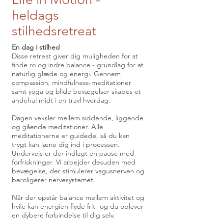
heldags
stilhedsretreat
En dag i stilhed
Disse retreat giver dig muligheden for at
finde ro og indre balance - grundlag for at
naturlig glæde og energi. Gennem
compassion, mindfulness-meditationer
samt yoga og blide bevægelser skabes et
åndehul midt i en travl hverdag.
Dagen veksler mellem siddende, liggende
og gående meditationer. Alle
meditationerne er guidede, så du kan
trygt kan læne dig ind i processen.
Undervejs er der indlagt en pause med
forfriskninger. Vi arbejder desuden med
bevægelse, der stimulerer vagusnerven og
beroligerer nervesystemet.
Når der opstår balance mellem aktivitet og
hvile kan energien flyde frit- og du oplever
en dybere forbindelse til dig selv.