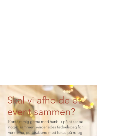
Skal vi afholde et
event sammen?
Kontakt mig gerne med henblik på at skabe
noget sammen. Anderledes f
ødselsdag for
vennerne, polterabend med fokus på ro og