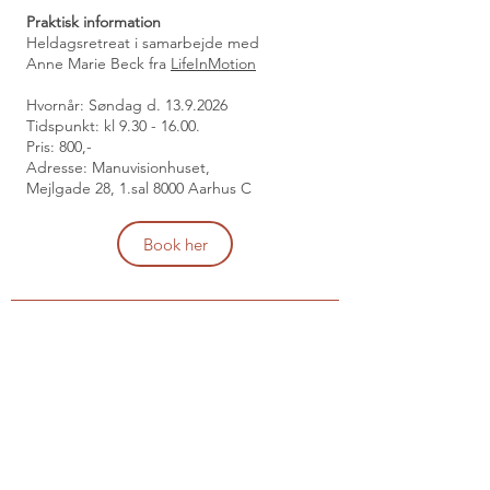
Praktisk information
Heldagsretreat i samarbejde med
Anne Marie Beck fra
LifeInMotion
Hvornår: Søndag d.
13.9.2026
Tidspunkt: kl
9.30 - 16.00
.
Pris: 800,-
Adresse: Manuvisionhuset,
Mejlgade 28, 1.sal 8000 Aarhus C
Book her
Holistisk sundhedshus for yoga, akupunktur og
fællesskab
Jeg har skabt et holistisk sundhedshus i hjertet
af Aabenraa, hvor jeg ønsker at dele min
passion for oprindelige og ægte praksisser i yoga
og klassisk kinesisk akupunktur. Dette er et
frirum til dig, der vil give dig selv mulighed for at
finde mere ro, balance og velvære gennem