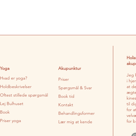
Holi
akup
Yoga
Akupunktur
Jeg 
Hvad er yoga?
Priser
i hj
Holdbeskrivelser
at d
Spørgsmål & Svar
ægte
Oftest stillede spørgsmål
Book tid
kine
Lej Bulhuset
til d
Kontakt
for 
Book
Behandlingsformer
velv
Priser yoga
for 
Lær mig at kende