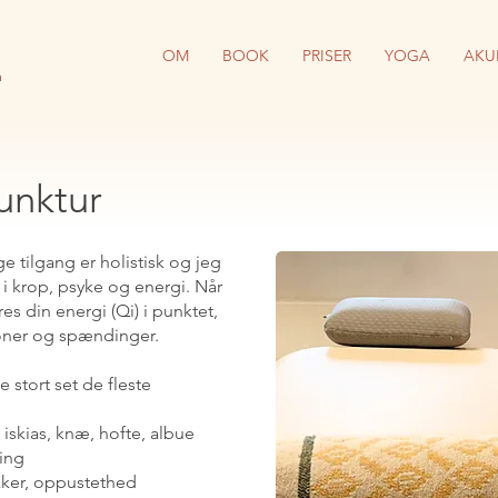
I
OM
BOOK
PRISER
YOGA
AKU
a
unktur
e tilgang er holistisk og jeg
i krop, psyke og energi. Når
res din energi (Qi) i punktet,
ioner og spændinger.
 stort set de fleste
 iskias, knæ, hofte, albue
ing
ker, oppustethed