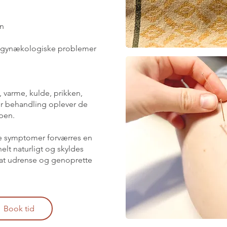
on
 gynækologiske problemer
varme, kulde, prikken,
ter behandling oplever de
ppen.
ne symptomer forværres en
helt naturligt og skyldes
 at udrense og genoprette
Book tid