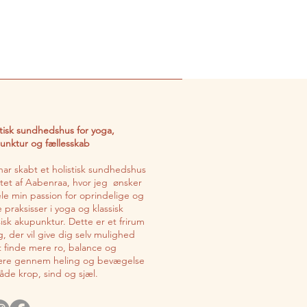
stisk sundhedshus for yoga,
unktur og fællesskab
har skabt et holistisk sundhedshus
ertet af Aabenraa, hvor jeg ønsker
ele min passion for oprindelige og
 praksisser i yoga og klassisk
sisk akupunktur. Dette er et frirum
ig, der vil give dig selv mulighed
at finde mere ro, balance og
ære gennem heling og bevægelse
både krop, sind og sjæl.