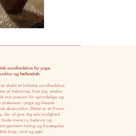
stisk sundhedshus for yoga,
unktur og fællesskab
har skabt et holistisk sundhedshus
ertet af Aabenraa, hvor jeg ønsker
ele min passion for oprindelige og
 praksisser i yoga og klassisk
sisk akupunktur. Dette er et frirum
ig, der vil give dig selv mulighed
at finde mere ro, balance og
ære gennem heling og bevægelse
både krop, sind og sjæl.