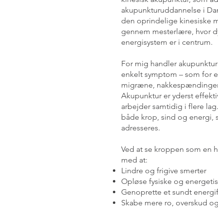
akupunkturuddannelse i Da
den oprindelige kinesiske m
gennem mesterlære, hvor dy
energisystem er i centrum.
For mig handler akupunktur
enkelt symptom – som for e
migræne, nakkespændinger e
Akupunktur er yderst effekti
arbejder samtidig i flere la
både krop, sind og energi, 
adresseres.
Ved at se kroppen som en h
med at:
Lindre og frigive smerter
Opløse fysiske og energeti
Genoprette et sundt energi
Skabe mere ro, overskud og