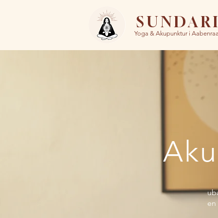
SUNDAR
Yoga & Akupunktur i Aabenra
Aku
uba
en 