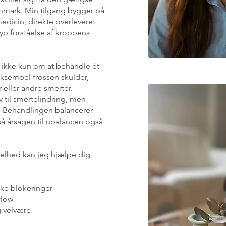
nmark. Min tilgang bygger på
edicin, direkte overleveret
b forståelse af kroppens
 ikke kun om at behandle ét
ksempel frossen skulder,
ller andre smerter.
v til smertelindring, men
g. Behandlingen balancerer
så årsagen til ubalancen også
elhed kan jeg hjælpe dig
ske blokeringer
flow
 velvære