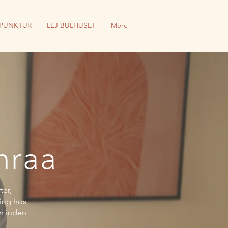
PUNKTUR
LEJ BULHUSET
More
nraa
ter,
ling hos
n inden