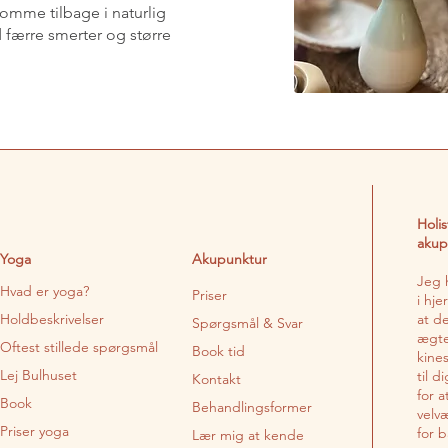
 komme tilbage i naturlig
 færre smerter og større
Holi
akup
Yoga
Akupunktur
Jeg 
Hvad er yoga?
Priser
i hj
Holdbeskrivelser
at d
Spørgsmål & Svar
ægte
Oftest stillede spørgsmål
Book tid
kine
Lej Bulhuset
til d
Kontakt
for 
Book
Behandlingsformer
velv
Priser yoga
for 
Lær mig at kende