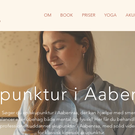
I
OM
BOOK
PRISER
YOGA
AKU
a
punktur i Aabe
Søger du en akupunktur i Aabenraa, der kan hjælpe med smer
lancer eller ubehag både mental og fysisk? Her får du behand
professionelt uddannet akupunktør i Aabenraa, med solid vide
for klassisk kinesisk akupunktur.