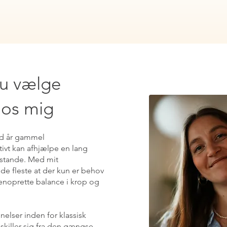
du vælge
hos mig
nd år gammel
ivt kan afhjælpe en lang
lstande. Med mit
e fleste at der kun er behov
genoprette balance i krop og
elser inden for klassisk
skiller sig fra den gængse